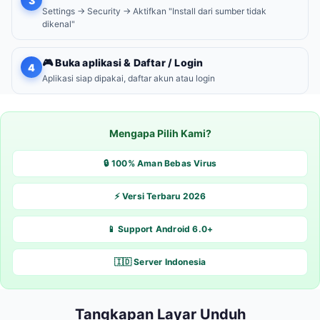
3
Settings → Security → Aktifkan "Install dari sumber tidak
dikenal"
🎮 Buka aplikasi & Daftar / Login
4
Aplikasi siap dipakai, daftar akun atau login
Mengapa Pilih Kami?
🔒 100% Aman Bebas Virus
⚡ Versi Terbaru 2026
📱 Support Android 6.0+
🇮🇩 Server Indonesia
Tangkapan Layar Unduh