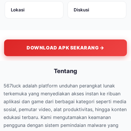
Lokasi
Diskusi
DOWNLOAD APK SEKARANG →
Tentang
567luck adalah platform unduhan perangkat lunak
terkemuka yang menyediakan akses instan ke ribuan
aplikasi dan game dari berbagai kategori seperti media
sosial, pemutar video, alat produktivitas, hingga konten
edukasi terbaru. Kami mengutamakan keamanan
pengguna dengan sistem pemindaian malware yang