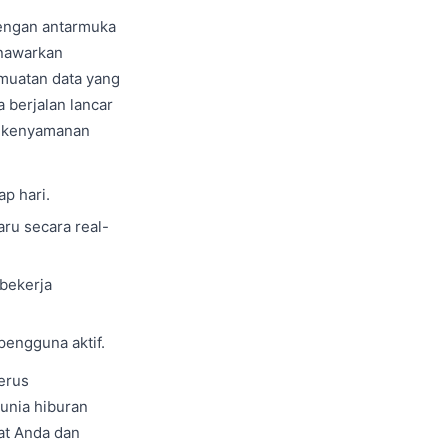
dengan antarmuka
enawarkan
muatan data yang
 berjalan lancar
n kenyamanan
ap hari.
aru secara real-
 bekerja
pengguna aktif.
erus
nia hiburan
kat Anda dan