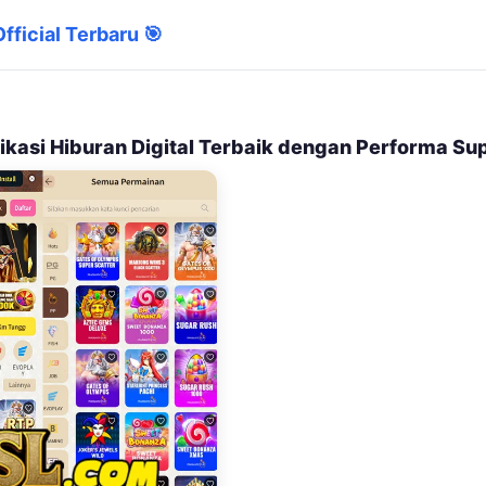
ficial Terbaru 🎯
likasi Hiburan Digital Terbaik dengan Performa Su