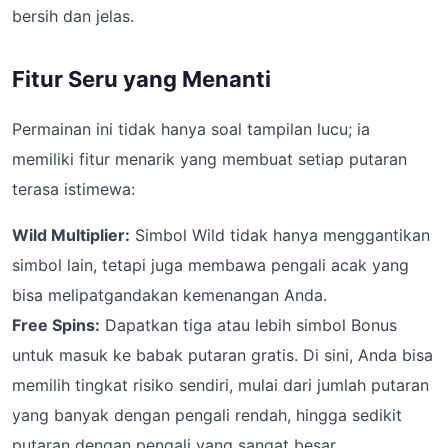
bersih dan jelas.
Fitur Seru yang Menanti
Permainan ini tidak hanya soal tampilan lucu; ia
memiliki fitur menarik yang membuat setiap putaran
terasa istimewa:
Wild Multiplier:
Simbol Wild tidak hanya menggantikan
simbol lain, tetapi juga membawa pengali acak yang
bisa melipatgandakan kemenangan Anda.
Free Spins:
Dapatkan tiga atau lebih simbol Bonus
untuk masuk ke babak putaran gratis. Di sini, Anda bisa
memilih tingkat risiko sendiri, mulai dari jumlah putaran
yang banyak dengan pengali rendah, hingga sedikit
putaran dengan pengali yang sangat besar.